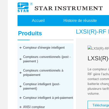
Accueil
Histoire de réussite
LXSI(R)-RF 
Produits
Compteur d’énergie intelligent
Compteurs conventionnels (post -
LXSI(R)
paiement )
Le compteur à
Compteurs conventionnels à
RF gère l'ach
prépaiement
contact comme
batterie chang
Compteur intelligent (post-
plusieurs tari
paiement)
volume.
Compteur intelligent à pré-paiement
Télécharg
ANSI compteur