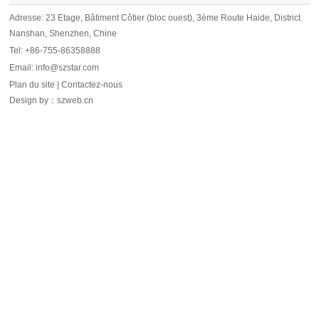
Adresse: 23 Etage, Bâtiment Côtier (bloc ouest), 3ème Route Haide, District
Nanshan, Shenzhen, Chine
Tel: +86-755-86358888
Email: info@szstar.com
Plan du site
|
Contactez-nous
Design by
：
szweb.cn