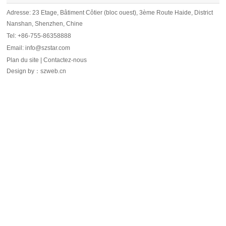
Adresse: 23 Etage, Bâtiment Côtier (bloc ouest), 3ème Route Haide, District
Nanshan, Shenzhen, Chine
Tel: +86-755-86358888
Email: info@szstar.com
Plan du site
|
Contactez-nous
Design by
：
szweb.cn