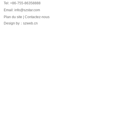
Tel: +86-755-86358888
Email: info@szstar.com
Plan du site
|
Contactez-nous
Design by
：
szweb.cn