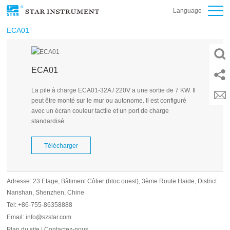
Language
ECA01
ECA01
La pile à charge ECA01-32A / 220V a une sortie de 7 KW. Il
peut être monté sur le mur ou autonome. Il est configuré
avec un écran couleur tactile et un port de charge
standardisé.
Télécharger
Adresse: 23 Etage, Bâtiment Côtier (bloc ouest), 3ème Route Haide, District
Nanshan, Shenzhen, Chine
Tel: +86-755-86358888
Email: info@szstar.com
Plan du site
|
Contactez-nous