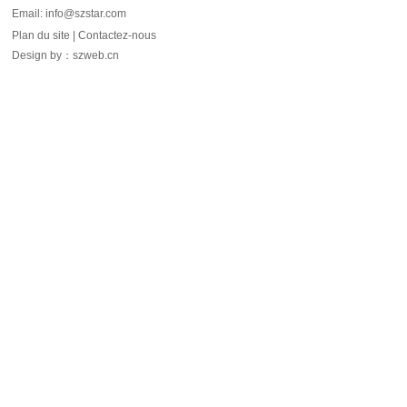
Email: info@szstar.com
Plan du site
|
Contactez-nous
Design by
：
szweb.cn